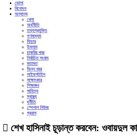
ভোলা
বিনোদন
অন্যান্য
খেলা
অর্থনীতি
তথ্যপ্রযুক্তি
গণমাধ্যম
ফিচার
ইসলাম
চাকরির খবর
নির্বাচিত সংবাদ
মতামত
ভিন্ন খবর
লাইফস্টাইল
সাক্ষাৎকার
শিক্ষাঙ্গন
সাহিত্য
স্বাস্থ্য
দূর্নীতি
স্পেশাল নিউজ
প্রবাস
শেখ হাসিনাই চূড়ান্ত করবেন: ওবায়দুল