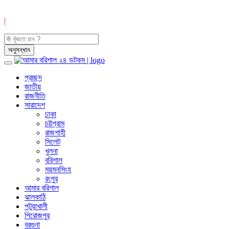
|
প্রচ্ছদ
জাতীয়
রাজনীতি
সারাদেশ
ঢাকা
চট্টগ্রাম
রাজশাহী
সিলেট
খুলনা
বরিশাল
ময়মনসিংহ
রংপুর
আমার বরিশাল
ঝালকাঠি
পটুয়াখালী
পিরোজপুর
বরগুনা