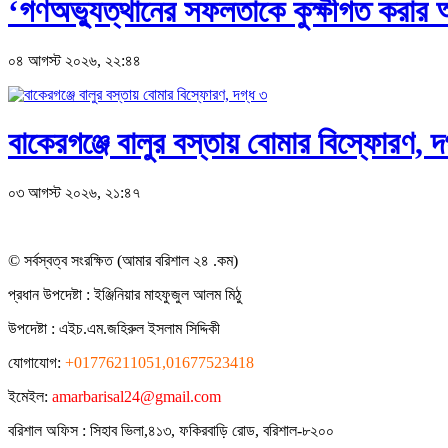
‘গণঅভ্যুত্থানের সফলতাকে কুক্ষীগত করার অপ
০৪ আগস্ট ২০২৬, ২২:৪৪
বাকেরগঞ্জে বালুর বস্তায় বোমার বিস্ফোরণ, দ
০৩ আগস্ট ২০২৬, ২১:৪৭
© সর্বস্বত্ব সংরক্ষিত (আমার বরিশাল ২৪ .কম)
প্রধান ‍উপদেষ্টা : ‍ইঞ্জিনিয়ার মাহফুজুল আলম মিঠু
উপদেষ্টা :
এইচ.এম.জহিরুল ইসলাম সিদ্দিকী
যোগাযোগ:
+01776211051,01677523418
ইমেইল:
amarbarisal24@gmail.com
বরিশাল অফিস : সিহাব ভিলা,৪১৩, ফকিরবাড়ি রোড, বরিশাল-৮২০০