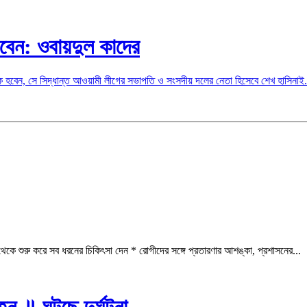
করবেন: ওবায়দুল কাদের
ে হবেন, সে সিদ্ধান্ত আওয়ামী লীগের সভাপতি ও সংসদীয় দলের নেতা হিসেবে শেখ হাসিনাই.
কে শুরু করে সব ধরনের চিকিৎসা দেন * রোগীদের সঙ্গে প্রতারণার আশঙ্কা, প্রশাসনের...
্ন ॥ ঘটছে দুর্ঘটনা