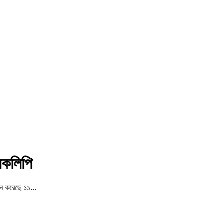
ারকলিপি
ান করেছে ১১...