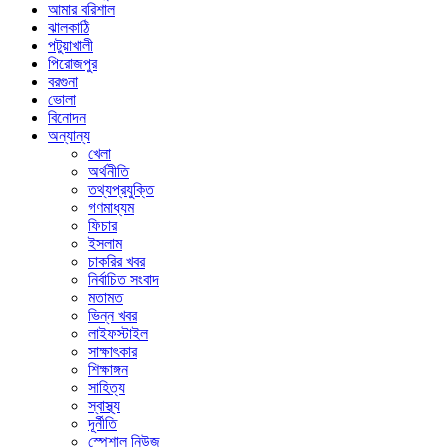
আমার বরিশাল
ঝালকাঠি
পটুয়াখালী
পিরোজপুর
বরগুনা
ভোলা
বিনোদন
অন্যান্য
খেলা
অর্থনীতি
তথ্যপ্রযুক্তি
গণমাধ্যম
ফিচার
ইসলাম
চাকরির খবর
নির্বাচিত সংবাদ
মতামত
ভিন্ন খবর
লাইফস্টাইল
সাক্ষাৎকার
শিক্ষাঙ্গন
সাহিত্য
স্বাস্থ্য
দূর্নীতি
স্পেশাল নিউজ