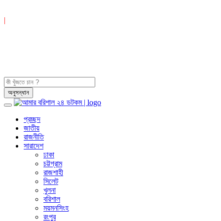
|
প্রচ্ছদ
জাতীয়
রাজনীতি
সারাদেশ
ঢাকা
চট্টগ্রাম
রাজশাহী
সিলেট
খুলনা
বরিশাল
ময়মনসিংহ
রংপুর