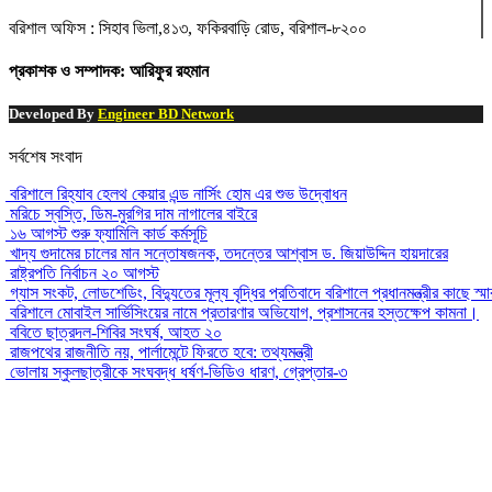
বরিশাল অফিস : সিহাব ভিলা,৪১৩, ফকিরবাড়ি রোড, বরিশাল-৮২০০
প্রকাশক ও সম্পাদক: আরিফুর রহমান
Developed By
Engineer BD Network
সর্বশেষ সংবাদ
বরিশালে রিহ্যাব হেলথ কেয়ার এন্ড নার্সিং হোম এর শুভ উদ্বোধন
মরিচে স্বস্তি, ডিম-মুরগির দাম নাগালের বাইরে
১৬ আগস্ট শুরু ফ্যামিলি কার্ড কর্মসূচি
খাদ্য গুদামের চালের মান সন্তোষজনক, তদন্তের আশ্বাস ড. জিয়াউদ্দিন হায়দারের
রাষ্ট্রপতি নির্বাচন ২০ আগস্ট
গ্যাস সংকট, লোডশেডিং, বিদ্যুতের মূল্য বৃদ্ধির প্রতিবাদে বরিশালে প্রধানমন্ত্রীর কাছে স্ম
বরিশালে মোবাইল সার্ভিসিংয়ের নামে প্রতারণার অভিযোগ, প্রশাসনের হস্তক্ষেপ কামনা।
ববিতে ছাত্রদল-শিবির সংঘর্ষ, আহত ২০
রাজপথের রাজনীতি নয়, পার্লামেন্টে ফিরতে হবে: তথ্যমন্ত্রী
ভোলায় স্কুলছাত্রীকে সংঘবদ্ধ ধর্ষণ-ভিডিও ধারণ, গ্রেপ্তার-৩