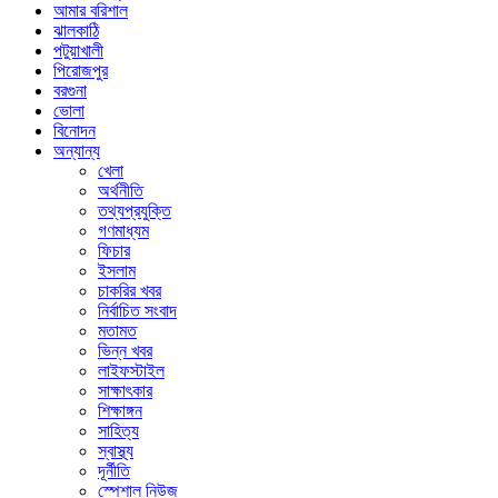
আমার বরিশাল
ঝালকাঠি
পটুয়াখালী
পিরোজপুর
বরগুনা
ভোলা
বিনোদন
অন্যান্য
খেলা
অর্থনীতি
তথ্যপ্রযুক্তি
গণমাধ্যম
ফিচার
ইসলাম
চাকরির খবর
নির্বাচিত সংবাদ
মতামত
ভিন্ন খবর
লাইফস্টাইল
সাক্ষাৎকার
শিক্ষাঙ্গন
সাহিত্য
স্বাস্থ্য
দূর্নীতি
স্পেশাল নিউজ