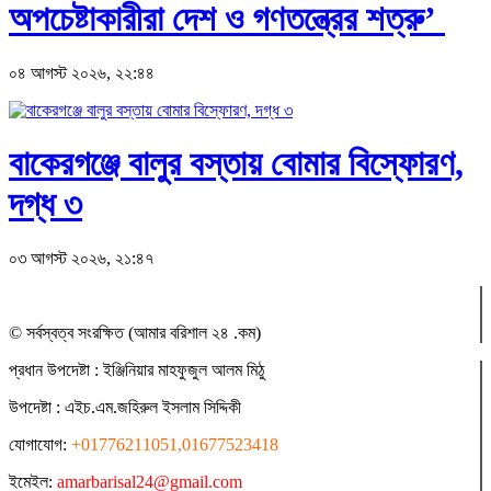
অপচেষ্টাকারীরা দেশ ও গণতন্ত্রের শত্রু’
০৪ আগস্ট ২০২৬, ২২:৪৪
বাকেরগঞ্জে বালুর বস্তায় বোমার বিস্ফোরণ,
দগ্ধ ৩
০৩ আগস্ট ২০২৬, ২১:৪৭
© সর্বস্বত্ব সংরক্ষিত (আমার বরিশাল ২৪ .কম)
প্রধান ‍উপদেষ্টা : ‍ইঞ্জিনিয়ার মাহফুজুল আলম মিঠু
উপদেষ্টা :
এইচ.এম.জহিরুল ইসলাম সিদ্দিকী
যোগাযোগ:
+01776211051,01677523418
ইমেইল:
amarbarisal24@gmail.com