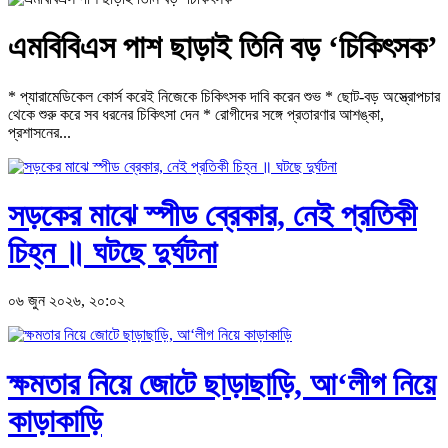
এমবিবিএস পাশ ছাড়াই তিনি বড় ‘চিকিৎসক’
* প্যারামেডিকেল কোর্স করেই নিজেকে চিকিৎসক দাবি করেন শুভ * ছোট-বড় অস্ত্রোপচার
থেকে শুরু করে সব ধরনের চিকিৎসা দেন * রোগীদের সঙ্গে প্রতারণার আশঙ্কা,
প্রশাসনের...
সড়কের মাঝে স্পীড ব্রেকার, নেই প্রতিকী
চিহ্ন ॥ ঘটছে দুর্ঘটনা
০৬ জুন ২০২৬, ২০:০২
ক্ষমতার নিয়ে জোটে ছাড়াছাড়ি, আ‘লীগ নিয়ে
কাড়াকাড়ি