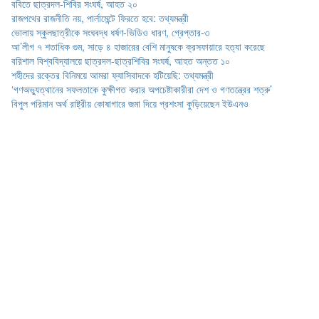
ববিতে ছাত্রদল-শিবির সংঘর্ষ, আহত ২০
রাজপথের রাজনীতি নয়, পার্লামেন্টে ফিরতে হবে: তথ্যমন্ত্রী
ভোলায় স্কুলছাত্রীকে সংঘবদ্ধ ধর্ষণ-ভিডিও ধারণ, গ্রেপ্তার-৩
আ’লীগ ৭ শতাধিক গুম, সাড়ে ৪ হাজারের বেশি মানুষকে ক্রসফায়ারে হত্যা করেছে
বরিশাল বিশ্ববিদ্যালয়ে ছাত্রদল-ছাত্রশিবির সংঘর্ষ, আহত অন্তত ১০
শহীদের রক্তের বিনিময়ে আমরা ফ্যাসিবাদকে হটিয়েছি: তথ্যমন্ত্রী
‘গণঅভ্যুত্থানের সফলতাকে কুক্ষীগত করার অপচেষ্টাকারীরা দেশ ও গণতন্ত্রের শত্রু’
বিপুল পরিমান অর্থ রাষ্ট্রীয় কোষাগারে জমা দিয়ে প্রশংসা কুড়িয়েছেন ইউএনও