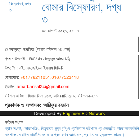
বোমার বিস্ফোরণ, দগ্ধ
৩
০৩ আগস্ট ২০২৬, ২১:৪৭
© সর্বস্বত্ব সংরক্ষিত (আমার বরিশাল ২৪ .কম)
প্রধান ‍উপদেষ্টা : ‍ইঞ্জিনিয়ার মাহফুজুল আলম মিঠু
উপদেষ্টা :
এইচ.এম.জহিরুল ইসলাম সিদ্দিকী
যোগাযোগ:
+01776211051,01677523418
ইমেইল:
amarbarisal24@gmail.com
বরিশাল অফিস : সিহাব ভিলা,৪১৩, ফকিরবাড়ি রোড, বরিশাল-৮২০০
প্রকাশক ও সম্পাদক: আরিফুর রহমান
Developed By
Engineer BD Network
সর্বশেষ সংবাদ
গ্যাস সংকট, লোডশেডিং, বিদ্যুতের মূল্য বৃদ্ধির প্রতিবাদে বরিশালে প্রধানমন্ত্রীর কাছে স্মারকলিপি
বরিশালে মোবাইল সার্ভিসিংয়ের নামে প্রতারণার অভিযোগ, প্রশাসনের হস্তক্ষেপ কামনা।