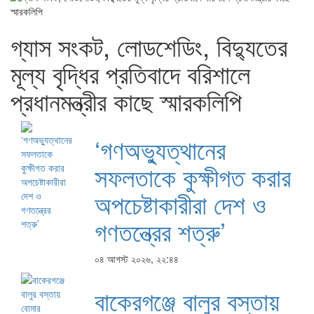
গ্যাস সংকট, লোডশেডিং, বিদ্যুতের
মূল্য বৃদ্ধির প্রতিবাদে বরিশালে
প্রধানমন্ত্রীর কাছে স্মারকলিপি
‘গণঅভ্যুত্থানের
সফলতাকে কুক্ষীগত করার
অপচেষ্টাকারীরা দেশ ও
গণতন্ত্রের শত্রু’
০৪ আগস্ট ২০২৬, ২২:৪৪
বাকেরগঞ্জে বালুর বস্তায়