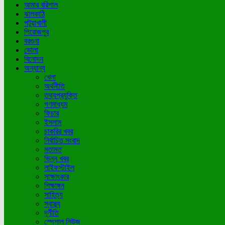
আমার বরিশাল
ঝালকাঠি
পটুয়াখালী
পিরোজপুর
বরগুনা
ভোলা
বিনোদন
অন্যান্য
খেলা
অর্থনীতি
তথ্যপ্রযুক্তি
গণমাধ্যম
ফিচার
ইসলাম
চাকরির খবর
নির্বাচিত সংবাদ
মতামত
ভিন্ন খবর
লাইফস্টাইল
সাক্ষাৎকার
শিক্ষাঙ্গন
সাহিত্য
স্বাস্থ্য
দূর্নীতি
স্পেশাল নিউজ