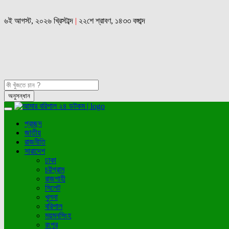
৬ই আগস্ট, ২০২৬ খ্রিস্টাব্দ
|
২২শে শ্রাবণ, ১৪৩৩ বঙ্গাব্দ
প্রচ্ছদ
জাতীয়
রাজনীতি
সারাদেশ
ঢাকা
চট্টগ্রাম
রাজশাহী
সিলেট
খুলনা
বরিশাল
ময়মনসিংহ
রংপুর