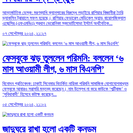
আন্তর্জাতিক ডেস্ক: মরণব্যাধি ক্যানসারের বিরুদ্ধে লড়াইয়ে রাশিয়ার বিজ্ঞানীরা তৈরি
ভ্যাকসিন ট্রায়ালে সফল হয়েছে। রাশিয়ার ফেডারেল মেডিকেল অ্যান্ড বায়োলজিক্যাল
এজেন্সির (এফএমবিএ) প্রধান ভেরোনিকা স্কভোর্টসোভা ইস্টার্ন অর্থনৈতিক...
০৭ সেপ্টেম্বর ২০২৫, ২১:২৭
ফেসবুকে ঝড় তুললেন পরিমনি: বললেন ‘৬
মাস আওয়ামী লীগ, ৬ মাস বিএনপি’
বিনোদন প্রতিবেদক: ঢাকাই সিনেমার বিতর্কিত নায়িকা পরিমনি সামাজিক যোগাযোগমাধ্যম
ফেসবুকে আবারও সরাসরি মন্তব্য করেছেন। নাম উল্লেখ না করে কাউকে ‘পল্টিবাজ’ ও
‘সুবিধাবাদী’ হিসেবে কটাক্ষ করেছেন...
০৫ সেপ্টেম্বর ২০২৫, ২১:০২
জাদুঘরে রাখা হলো একটি কনডম