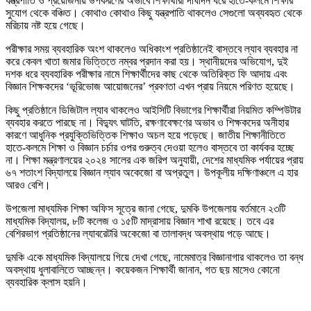
যন্ত্রপাতি ও প্রয়োজনীয় উপকরণের অভাবে শিক্ষার্থীরা দীর্ঘদিন ধরে হাতে-কলমে শিক্ষার
সুযোগ থেকে বঞ্চিত। কোথাও কোথাও কিছু যন্ত্রপাতি থাকলেও সেগুলো অব্যবহৃত থেকে
মরিচায় নষ্ট হয়ে গেছে।
পরীক্ষার সময় ব্যবহারিক অংশ থাকলেও অধিকাংশ প্রতিষ্ঠানেই বাস্তবে ল্যাব ব্যবহার না
করে কেবল খাতা জমার ভিত্তিতে নম্বর প্রদান করা হয়। স্থানীয়দের অভিযোগ, দুই
দশক ধরে ব্যবহারিক পরীক্ষার নামে শিক্ষার্থীদের কাছ থেকে অতিরিক্ত ফি আদায় এবং
বিজ্ঞান শিক্ষকদের ‘ভূরিভোজ আয়োজনের’ প্রবণতা এখন প্রায় নিয়মে পরিণত হয়েছে।
কিছু প্রতিষ্ঠানে ডিজিটাল ল্যাব থাকলেও আইসিটি বিভাগের শিক্ষার্থীরা নিয়মিত কম্পিউটার
ব্যবহার করতে পারছে না। বিদ্যুৎ ঘাটতি, রক্ষণাবেক্ষণের অভাব ও শিক্ষকদের অনীহার
কারণে আধুনিক প্রযুক্তিভিত্তিক শিক্ষাও অচল হয়ে পড়েছে। জাতীয় শিক্ষানীতিতে
হাতে-কলমে শিক্ষা ও বিজ্ঞান চর্চার ওপর গুরুত্ব দেওয়া হলেও বাস্তবে তা কার্যকর হচ্ছে
না। শিক্ষা মন্ত্রণালয়ের ২০২৪ সালের এক জরিপ অনুযায়ী, দেশের মাধ্যমিক পর্যায়ের প্রায়
৬৭ শতাংশ বিদ্যালয়ে বিজ্ঞান ল্যাব অকেজো বা অপ্রতুল। উপকূলীয় দক্ষিণাঞ্চলে এ হার
আরও বেশি।
উপজেলা মাধ্যমিক শিক্ষা অফিস সূত্রে জানা গেছে, দুমকি উপজেলায় বর্তমানে ২৩টি
মাধ্যমিক বিদ্যালয়, ৮টি কলেজ ও ১৫টি মাদ্রাসায় বিজ্ঞান শাখা রয়েছে। তবে এর
বেশিরভাগ প্রতিষ্ঠানের ল্যাবরেটরি অকেজো বা তালাবদ্ধ অবস্থায় পড়ে আছে।
দুমকি একে মাধ্যমিক বিদ্যালয়ে গিয়ে দেখা গেছে, নামেমাত্র বিজ্ঞানাগার থাকলেও তা বন্ধ
অবস্থায় ধুলাবালিতে আচ্ছন্ন। কয়েকজন শিক্ষার্থী জানান, গত ছয় মাসেও কোনো
ব্যবহারিক ক্লাস হয়নি।