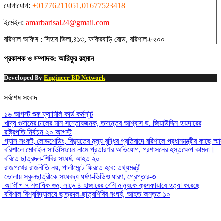
যোগাযোগ:
+01776211051,01677523418
ইমেইল:
amarbarisal24@gmail.com
বরিশাল অফিস : সিহাব ভিলা,৪১৩, ফকিরবাড়ি রোড, বরিশাল-৮২০০
প্রকাশক ও সম্পাদক: আরিফুর রহমান
Developed By
Engineer BD Network
সর্বশেষ সংবাদ
১৬ আগস্ট শুরু ফ্যামিলি কার্ড কর্মসূচি
খাদ্য গুদামের চালের মান সন্তোষজনক, তদন্তের আশ্বাস ড. জিয়াউদ্দিন হায়দারের
রাষ্ট্রপতি নির্বাচন ২০ আগস্ট
গ্যাস সংকট, লোডশেডিং, বিদ্যুতের মূল্য বৃদ্ধির প্রতিবাদে বরিশালে প্রধানমন্ত্রীর কাছে স্ম
বরিশালে মোবাইল সার্ভিসিংয়ের নামে প্রতারণার অভিযোগ, প্রশাসনের হস্তক্ষেপ কামনা।
ববিতে ছাত্রদল-শিবির সংঘর্ষ, আহত ২০
রাজপথের রাজনীতি নয়, পার্লামেন্টে ফিরতে হবে: তথ্যমন্ত্রী
ভোলায় স্কুলছাত্রীকে সংঘবদ্ধ ধর্ষণ-ভিডিও ধারণ, গ্রেপ্তার-৩
আ’লীগ ৭ শতাধিক গুম, সাড়ে ৪ হাজারের বেশি মানুষকে ক্রসফায়ারে হত্যা করেছে
বরিশাল বিশ্ববিদ্যালয়ে ছাত্রদল-ছাত্রশিবির সংঘর্ষ, আহত অন্তত ১০