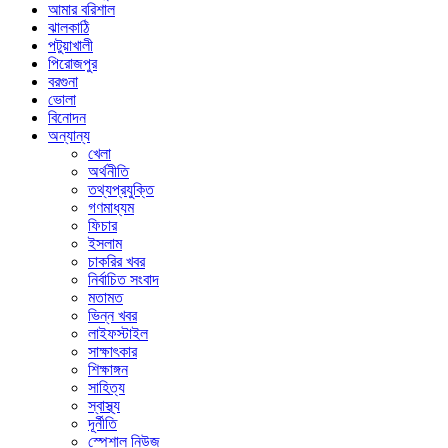
আমার বরিশাল
ঝালকাঠি
পটুয়াখালী
পিরোজপুর
বরগুনা
ভোলা
বিনোদন
অন্যান্য
খেলা
অর্থনীতি
তথ্যপ্রযুক্তি
গণমাধ্যম
ফিচার
ইসলাম
চাকরির খবর
নির্বাচিত সংবাদ
মতামত
ভিন্ন খবর
লাইফস্টাইল
সাক্ষাৎকার
শিক্ষাঙ্গন
সাহিত্য
স্বাস্থ্য
দূর্নীতি
স্পেশাল নিউজ