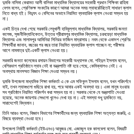
দুমকি নাসিমা কেরামত আলী বালিকা মাধ্যমিক বিদ্যালয়ের সহকারী প্রধান শিক্ষিকা রাহিমা
বেগম বলেন, শ্রেণিকক্ষ সংকটের কারণে আমরা অনেক সময় ল্যাবরেটরিতেই সাধারণ ক্লাস
নিতে বাধ্য হই। বিদ্যুৎ ও বেসিনের অভাবে নিয়মিত ব্যবহারিক ক্লাস নেওয়া সম্ভব হয়
না।
একই চিত্র দেখা গেছে সরকারি লেবুখালী হাবিবুল্লাহ মাধ্যমিক বিদ্যালয়, সরকারি জনতা
কলেজ, সৃজনীবিদ্যানিকেতন, উত্তর শ্রীরামপুর মাধ্যমিক বিদ্যালয়, চরবয়েড়া মাধ্যমিক
বিদ্যালয় এবং সালামপুর আমিনিয়া সিনিয়র ফাজিল মাদ্রাসায়। নবম থেকে একাদশ শ্রেণির
শিক্ষার্থীরা জানান, বছরের পর বছর তারা নিয়মিত ব্যবহারিক ক্লাস পাচ্ছেন না; পরীক্ষার
আগে নামমাত্র দুই-একটি ক্লাস নেওয়া হয়।
সরকারি জনতা কলেজের রসায়ন বিভাগের সহকারী অধ্যাপক মো. শহিদুল ইসলাম বলেন,
বেশিরভাগ প্রতিষ্ঠানে ল্যাব নেই বা যন্ত্রপাতি নষ্ট হয়ে গেছে, কেমিক্যালও নেই। এ
অবস্থায় মানসম্মত বিজ্ঞান শিক্ষা দেওয়া সম্ভব নয়।
দুমকি উপজেলা মাধ্যমিক শিক্ষা কর্মকর্তা এ কে এম সফিকুল ইসলাম বলেন, যখন পরিদর্শনে
যাই, তখন ল্যাবগুলো গুছিয়ে রাখা হয়, পরে আবার একই অবস্থা হয়। একা মানুষ হওয়ায়
সব প্রতিষ্ঠান নিয়মিত পরিদর্শন করা সম্ভব হয় না। সরকার থেকে যে যন্ত্রপাতি দেওয়া
হয়েছে, অনেক জায়গায় সেগুলো খুলেও দেখা হয় না। এই সমস্যা শুধু দুমকিতে নয়,
সারাদেশেই বিদ্যমান।
তিনি আরও বলেন, বিজ্ঞান বিভাগের শিক্ষার্থীদের জন্য ব্যবহারিক শিক্ষা অত্যন্ত জরুরি, এ
বিষয়ে ব্যবস্থা নেওয়া হবে।
উপজেলা নির্বাহী কর্মকর্তা (ইউএনও) আবুজর মো. এজাজুল হক কালবেলা বলেন, বিষয়টি