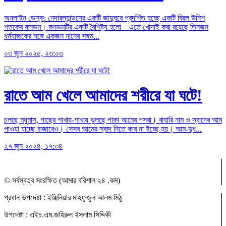
অনলাইন ডেস্ক: নেদারল্যান্ডসের একটি জাদুঘরে প্রদর্শিত হচ্ছে একটি বিরল উনিশ
শতকের কনডম। কনডমটির একটি বৈশিষ্ট্য হলো—এতে খোদাই করা রয়েছে তিনজন
ধর্মযাজকের সঙ্গে একজন নানের সঙ্গম...
০৩ জুন ২০২৫, ২৩:০৩
রাতে আম খেলে আমাদের শরীরে যা ঘটে!
চলছে মধুমাস, গাছের শাখায়-শাখায় ঝুলছে পাকা আমের পসরা। বাহারি নাম ও স্বাদের আম
পাওয়া যাচ্ছে বাজারেও। সেসব আমের স্বাদ নিতে কার না ইচ্ছে হয়। আম-দুধ...
২৭ জুন ২০২৪, ১৭:৩৪
© সর্বস্বত্ব সংরক্ষিত (আমার বরিশাল ২৪ .কম)
প্রধান ‍উপদেষ্টা : ‍ইঞ্জিনিয়ার মাহফুজুল আলম মিঠু
উপদেষ্টা :
এইচ.এম.জহিরুল ইসলাম সিদ্দিকী