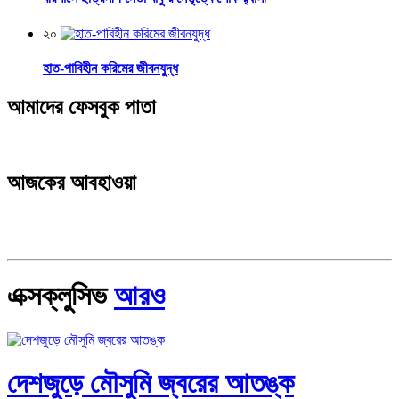
২০
হাত-পাবিহীন করিমের জীবনযুদ্ধ
আমাদের ফেসবুক পাতা
আজকের আবহাওয়া
এক্সক্লুসিভ
আরও
দেশজুড়ে মৌসুমি জ্বরের আতঙ্ক