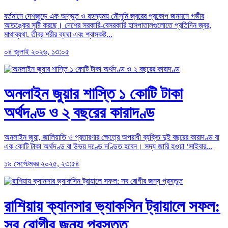
বর্তমানে দেশজুড়ে এক অদ্ভুত ও রহস্যময় মৌসুমি জ্বরের প্রকোপ জনমনে গভীর
আতঙ্কের সৃষ্টি করছে। দেশের সরকারি-বেসরকারি হাসপাতালগুলোতে প্রতিদিন জ্বর,
মাথাব্যথা, তীব্র শরীর ব্যথা এবং শ্বাসকষ্ট...
০৪ জুলাই ২০২৬, ১৩:০৫
অনলাইন জুয়ার শাস্তি ১ কোটি টাকা
অর্থদণ্ড ও ২ বছরের কারাদণ্ড
অনলাইন জুয়া, জালিয়াতি ও প্রতারণার ক্ষেত্রে অপরাধী ব্যক্তি দুই বছরের কারাদণ্ড বা
এক কোটি টাকা অর্থদণ্ড বা উভয় দণ্ডে দণ্ডিত হবেন। সদ্য জারি হওয়া ‘সাইবার...
১৯ সেপ্টেম্বর ২০২৫, ২৩:৫৪
রাশিয়ায় ক্যানসার ভ্যাকসিন ট্রায়ালে সফল:
সব রোগীর জন্য প্রস্তুত