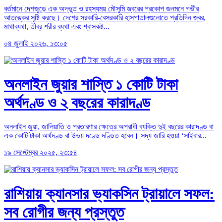
বর্তমানে দেশজুড়ে এক অদ্ভুত ও রহস্যময় মৌসুমি জ্বরের প্রকোপ জনমনে গভীর
আতঙ্কের সৃষ্টি করছে। দেশের সরকারি-বেসরকারি হাসপাতালগুলোতে প্রতিদিন জ্বর,
মাথাব্যথা, তীব্র শরীর ব্যথা এবং শ্বাসকষ্ট...
০৪ জুলাই ২০২৬, ১৩:০৫
অনলাইন জুয়ার শাস্তি ১ কোটি টাকা
অর্থদণ্ড ও ২ বছরের কারাদণ্ড
অনলাইন জুয়া, জালিয়াতি ও প্রতারণার ক্ষেত্রে অপরাধী ব্যক্তি দুই বছরের কারাদণ্ড বা
এক কোটি টাকা অর্থদণ্ড বা উভয় দণ্ডে দণ্ডিত হবেন। সদ্য জারি হওয়া ‘সাইবার...
১৯ সেপ্টেম্বর ২০২৫, ২৩:৫৪
রাশিয়ায় ক্যানসার ভ্যাকসিন ট্রায়ালে সফল:
সব রোগীর জন্য প্রস্তুত