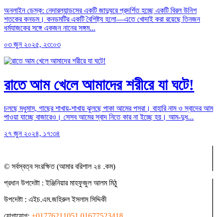
অনলাইন ডেস্ক: নেদারল্যান্ডসের একটি জাদুঘরে প্রদর্শিত হচ্ছে একটি বিরল উনিশ
শতকের কনডম। কনডমটির একটি বৈশিষ্ট্য হলো—এতে খোদাই করা রয়েছে তিনজন
ধর্মযাজকের সঙ্গে একজন নানের সঙ্গম...
০৩ জুন ২০২৫, ২৩:০৩
রাতে আম খেলে আমাদের শরীরে যা ঘটে!
চলছে মধুমাস, গাছের শাখায়-শাখায় ঝুলছে পাকা আমের পসরা। বাহারি নাম ও স্বাদের আম
পাওয়া যাচ্ছে বাজারেও। সেসব আমের স্বাদ নিতে কার না ইচ্ছে হয়। আম-দুধ...
২৭ জুন ২০২৪, ১৭:৩৪
© সর্বস্বত্ব সংরক্ষিত (আমার বরিশাল ২৪ .কম)
প্রধান ‍উপদেষ্টা : ‍ইঞ্জিনিয়ার মাহফুজুল আলম মিঠু
উপদেষ্টা :
এইচ.এম.জহিরুল ইসলাম সিদ্দিকী
যোগাযোগ:
+01776211051,01677523418