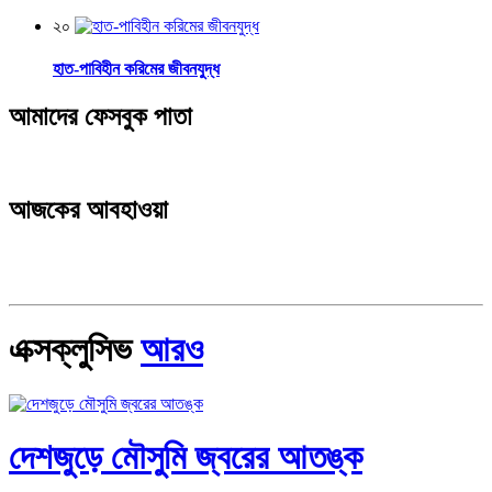
২০
হাত-পাবিহীন করিমের জীবনযুদ্ধ
আমাদের ফেসবুক পাতা
আজকের আবহাওয়া
এক্সক্লুসিভ
আরও
দেশজুড়ে মৌসুমি জ্বরের আতঙ্ক