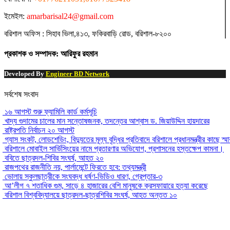
ইমেইল:
amarbarisal24@gmail.com
বরিশাল অফিস : সিহাব ভিলা,৪১৩, ফকিরবাড়ি রোড, বরিশাল-৮২০০
প্রকাশক ও সম্পাদক: আরিফুর রহমান
Developed By
Engineer BD Network
সর্বশেষ সংবাদ
১৬ আগস্ট শুরু ফ্যামিলি কার্ড কর্মসূচি
খাদ্য গুদামের চালের মান সন্তোষজনক, তদন্তের আশ্বাস ড. জিয়াউদ্দিন হায়দারের
রাষ্ট্রপতি নির্বাচন ২০ আগস্ট
গ্যাস সংকট, লোডশেডিং, বিদ্যুতের মূল্য বৃদ্ধির প্রতিবাদে বরিশালে প্রধানমন্ত্রীর কাছে স্ম
বরিশালে মোবাইল সার্ভিসিংয়ের নামে প্রতারণার অভিযোগ, প্রশাসনের হস্তক্ষেপ কামনা।
ববিতে ছাত্রদল-শিবির সংঘর্ষ, আহত ২০
রাজপথের রাজনীতি নয়, পার্লামেন্টে ফিরতে হবে: তথ্যমন্ত্রী
ভোলায় স্কুলছাত্রীকে সংঘবদ্ধ ধর্ষণ-ভিডিও ধারণ, গ্রেপ্তার-৩
আ’লীগ ৭ শতাধিক গুম, সাড়ে ৪ হাজারের বেশি মানুষকে ক্রসফায়ারে হত্যা করেছে
বরিশাল বিশ্ববিদ্যালয়ে ছাত্রদল-ছাত্রশিবির সংঘর্ষ, আহত অন্তত ১০