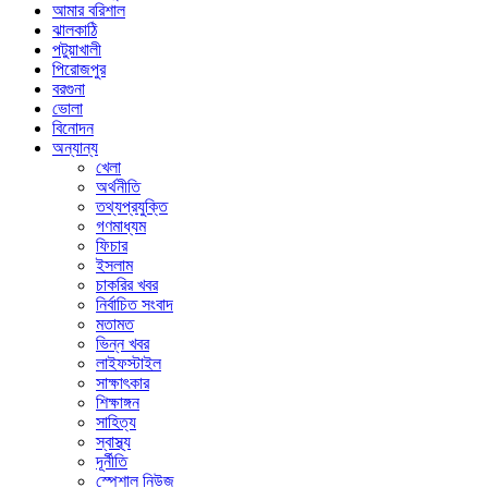
আমার বরিশাল
ঝালকাঠি
পটুয়াখালী
পিরোজপুর
বরগুনা
ভোলা
বিনোদন
অন্যান্য
খেলা
অর্থনীতি
তথ্যপ্রযুক্তি
গণমাধ্যম
ফিচার
ইসলাম
চাকরির খবর
নির্বাচিত সংবাদ
মতামত
ভিন্ন খবর
লাইফস্টাইল
সাক্ষাৎকার
শিক্ষাঙ্গন
সাহিত্য
স্বাস্থ্য
দূর্নীতি
স্পেশাল নিউজ