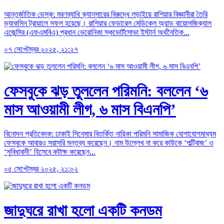
আন্তর্জাতিক ডেস্ক: মরণব্যাধি ক্যানসারের বিরুদ্ধে লড়াইয়ে রাশিয়ার বিজ্ঞানীরা তৈরি
ভ্যাকসিন ট্রায়ালে সফল হয়েছে। রাশিয়ার ফেডারেল মেডিকেল অ্যান্ড বায়োলজিক্যাল
এজেন্সির (এফএমবিএ) প্রধান ভেরোনিকা স্কভোর্টসোভা ইস্টার্ন অর্থনৈতিক...
০৭ সেপ্টেম্বর ২০২৫, ২১:২৭
ফেসবুকে ঝড় তুললেন পরিমনি: বললেন ‘৬
মাস আওয়ামী লীগ, ৬ মাস বিএনপি’
বিনোদন প্রতিবেদক: ঢাকাই সিনেমার বিতর্কিত নায়িকা পরিমনি সামাজিক যোগাযোগমাধ্যম
ফেসবুকে আবারও সরাসরি মন্তব্য করেছেন। নাম উল্লেখ না করে কাউকে ‘পল্টিবাজ’ ও
‘সুবিধাবাদী’ হিসেবে কটাক্ষ করেছেন...
০৫ সেপ্টেম্বর ২০২৫, ২১:০২
জাদুঘরে রাখা হলো একটি কনডম