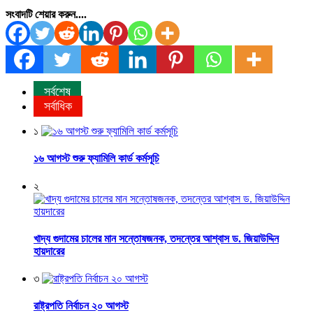
সংবাদটি শেয়ার করুন....
সর্বশেষ
সর্বাধিক
১
১৬ আগস্ট শুরু ফ্যামিলি কার্ড কর্মসূচি
২
খাদ্য গুদামের চালের মান সন্তোষজনক, তদন্তের আশ্বাস ড. জিয়াউদ্দিন
হায়দারের
৩
রাষ্ট্রপতি নির্বাচন ২০ আগস্ট