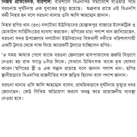
নিজস্ব প্রতিবেদক, বরিশাল:
বরিশালে বিএনপির সমাবেশে যাওয়ার পথে
বরগুনায় দুর্ঘটনায় এক যুবকের মৃত্যু হয়েছে। শুক্রবার রাতে এই বিএনপি
কর্মী নিহত হন বলে বরগুনা থানার ওসি আলি আহম্মেদ জানান।
নিহত ছগির খান (৩০) নলটোনা ইউনিয়নের মোস্তাকপুর বাজারে ইলেকট্রিক ও
মোবাইল সার্ভিসিংয়ের ব্যবসা করতেন। ছগিরের চাচা পলাশ খান জানিয়েছেন,
বরগুনা সদর উপজেলার নলটোনা ইউনিয়নের বিষখালী নদীতে বরিশালগামী
একটি ট্রলার থেকে লাফ দিয়ে আরেকটি ট্রলারে যাচ্ছিলেন ছগির।
“এ সময় আঘাত পেলে তাকে বরগুনা জেনারেল হাসপাতালের জরুরি বিভাগে
নেওয়া হয় রাত সাড়ে ৮টার দিকে। সেখানে চিকিৎসক তাকে মৃত ঘোষণা
করেন।”ছগিরের স্ত্রী ও এক সন্তান রয়েছে বলে জানান পলাশ খান। ছগির
স্থানীয়ভাবে বিএনপির রাজনীতির সঙ্গে জড়িত ছিলেন বলে পলাশ জানান।
বরগুনা থানার ওসি আলি আহম্মেদ বলেন, প্রাথমিকভাবে দুর্ঘটনায় মৃত্যুর খবর
জেনেছেন। কেউ লিখিত অভিযোগ করলে তদন্ত করে প্রয়োজনীয় ব্যবস্থা
নেওয়া হবে।