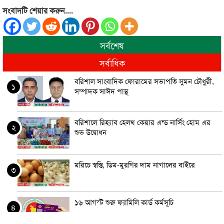
সংবাদটি শেয়ার করুন....
সর্বশেষ
সর্বাধিক
বরিশাল সাংবাদিক ফোরামের সভাপতি সুমন চৌধুরী,
১
সম্পাদক সাঈদ পান্থ
বরিশালে রিহ্যাব হেলথ কেয়ার এন্ড নার্সিং হোম এর
২
শুভ উদ্বোধন
মরিচে স্বস্তি, ডিম-মুরগির দাম নাগালের বাইরে
৩
১৬ আগস্ট শুরু ফ্যামিলি কার্ড কর্মসূচি
৪