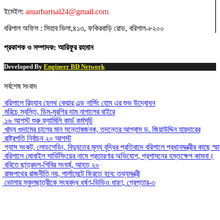
ইমেইল:
amarbarisal24@gmail.com
বরিশাল অফিস : সিহাব ভিলা,৪১৩, ফকিরবাড়ি রোড, বরিশাল-৮২০০
প্রকাশক ও সম্পাদক: আরিফুর রহমান
Developed By
Engineer BD Network
সর্বশেষ সংবাদ
বরিশালে রিহ্যাব হেলথ কেয়ার এন্ড নার্সিং হোম এর শুভ উদ্বোধন
মরিচে স্বস্তি, ডিম-মুরগির দাম নাগালের বাইরে
১৬ আগস্ট শুরু ফ্যামিলি কার্ড কর্মসূচি
খাদ্য গুদামের চালের মান সন্তোষজনক, তদন্তের আশ্বাস ড. জিয়াউদ্দিন হায়দারের
রাষ্ট্রপতি নির্বাচন ২০ আগস্ট
গ্যাস সংকট, লোডশেডিং, বিদ্যুতের মূল্য বৃদ্ধির প্রতিবাদে বরিশালে প্রধানমন্ত্রীর কাছে স্ম
বরিশালে মোবাইল সার্ভিসিংয়ের নামে প্রতারণার অভিযোগ, প্রশাসনের হস্তক্ষেপ কামনা।
ববিতে ছাত্রদল-শিবির সংঘর্ষ, আহত ২০
রাজপথের রাজনীতি নয়, পার্লামেন্টে ফিরতে হবে: তথ্যমন্ত্রী
ভোলায় স্কুলছাত্রীকে সংঘবদ্ধ ধর্ষণ-ভিডিও ধারণ, গ্রেপ্তার-৩