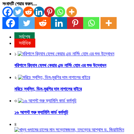
সংবাদটি শেয়ার করুন....
সর্বশেষ
সর্বাধিক
১
বরিশালে রিহ্যাব হেলথ কেয়ার এন্ড নার্সিং হোম এর শুভ উদ্বোধন
২
মরিচে স্বস্তি, ডিম-মুরগির দাম নাগালের বাইরে
৩
১৬ আগস্ট শুরু ফ্যামিলি কার্ড কর্মসূচি
৪