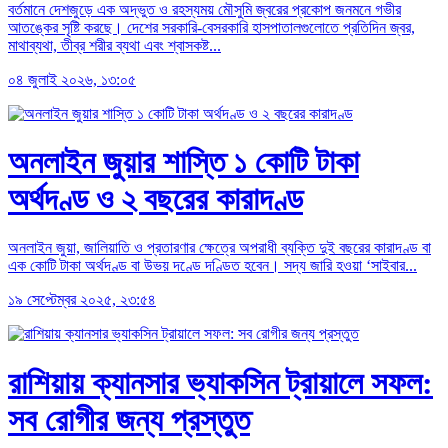
বর্তমানে দেশজুড়ে এক অদ্ভুত ও রহস্যময় মৌসুমি জ্বরের প্রকোপ জনমনে গভীর
আতঙ্কের সৃষ্টি করছে। দেশের সরকারি-বেসরকারি হাসপাতালগুলোতে প্রতিদিন জ্বর,
মাথাব্যথা, তীব্র শরীর ব্যথা এবং শ্বাসকষ্ট...
০৪ জুলাই ২০২৬, ১৩:০৫
অনলাইন জুয়ার শাস্তি ১ কোটি টাকা
অর্থদণ্ড ও ২ বছরের কারাদণ্ড
অনলাইন জুয়া, জালিয়াতি ও প্রতারণার ক্ষেত্রে অপরাধী ব্যক্তি দুই বছরের কারাদণ্ড বা
এক কোটি টাকা অর্থদণ্ড বা উভয় দণ্ডে দণ্ডিত হবেন। সদ্য জারি হওয়া ‘সাইবার...
১৯ সেপ্টেম্বর ২০২৫, ২৩:৫৪
রাশিয়ায় ক্যানসার ভ্যাকসিন ট্রায়ালে সফল:
সব রোগীর জন্য প্রস্তুত