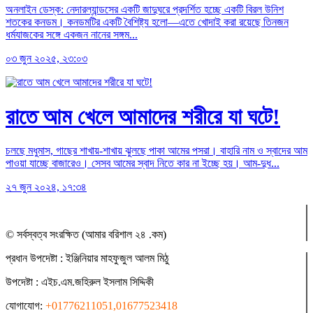
অনলাইন ডেস্ক: নেদারল্যান্ডসের একটি জাদুঘরে প্রদর্শিত হচ্ছে একটি বিরল উনিশ
শতকের কনডম। কনডমটির একটি বৈশিষ্ট্য হলো—এতে খোদাই করা রয়েছে তিনজন
ধর্মযাজকের সঙ্গে একজন নানের সঙ্গম...
০৩ জুন ২০২৫, ২৩:০৩
রাতে আম খেলে আমাদের শরীরে যা ঘটে!
চলছে মধুমাস, গাছের শাখায়-শাখায় ঝুলছে পাকা আমের পসরা। বাহারি নাম ও স্বাদের আম
পাওয়া যাচ্ছে বাজারেও। সেসব আমের স্বাদ নিতে কার না ইচ্ছে হয়। আম-দুধ...
২৭ জুন ২০২৪, ১৭:৩৪
© সর্বস্বত্ব সংরক্ষিত (আমার বরিশাল ২৪ .কম)
প্রধান ‍উপদেষ্টা : ‍ইঞ্জিনিয়ার মাহফুজুল আলম মিঠু
উপদেষ্টা :
এইচ.এম.জহিরুল ইসলাম সিদ্দিকী
যোগাযোগ:
+01776211051,01677523418