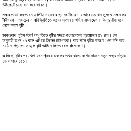
উইকেটে ১৮৪ রান করে ভারত।
লক্ষ্য তাড়া করতে নেমে লিটন দাসের ঝড়ো ব্যাটিংয়ে ৭ ওভারে ৬৬ রান তুলতে সক্ষম হয়
টাইগররা। ম্যাচের এ পরিস্থিতিতে জয়ের স্বপ্ন দেখছিল বাংলাদেশ। কিন্তু বাঁধা হয়ে
নেমে আসে বৃষ্টি।
ডাকওয়ার্থ-লুইস-স্টার্ন পদ্ধতিতে বৃষ্টির সময়ে বাংলাদেশের প্রয়োজন ৪৯ রান। সে
অনুযায়ী তখন ১৭ রানে এগিয়ে ছিলেন টাইগাররা। তার মানে বৃষ্টির কারণে খেলা যদি আর
মাঠে না গড়াতো তাহলে বৃষ্টি আইনে জিতে যেত বাংলাদেশ।
এ দিকে, বৃষ্টির পর খেলা যখন পুনরায় শুরু হয় তখন বাংলাদেশের সামনে নতুন লক্ষ্য দাঁড়ায়
১৬ ওভারে ১৫১।