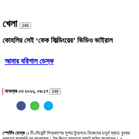
খেলা
Print
249
কোহলির সেই ‘ফেক ফিল্ডিংয়ের’ ভিডিও ভাইরাল
আমার বরিশাল ডেস্ক
নভেম্বর ০৩ ২০২২, ০৯:১৭
249
স্পোর্টস ডেস্ক ::
টি-টোয়েন্টি বিশ্বকাপের সুপার টুয়েলভে নিজেদের চতুর্থ ম্যাচে বুধবার
ভারতের মুখোমুখি হয় বাংলাদেশ। টস জিতে ভারতকে ব্যাটে পাঠায় বাংলাদেশ। ৬