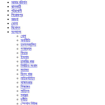
আমার বরিশাল
ঝালকাঠি
পটুয়াখালী
পিরোজপুর
বরগুনা
ভোলা
বিনোদন
অন্যান্য
খেলা
অর্থনীতি
তথ্যপ্রযুক্তি
গণমাধ্যম
ফিচার
ইসলাম
চাকরির খবর
নির্বাচিত সংবাদ
মতামত
ভিন্ন খবর
লাইফস্টাইল
সাক্ষাৎকার
শিক্ষাঙ্গন
সাহিত্য
স্বাস্থ্য
দূর্নীতি
স্পেশাল নিউজ