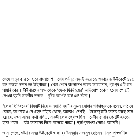
শেষে মাত্র ৫ রানে হারে বাংলাদেশ। শেষ পর্যন্ত লড়াই করে ১৬ ওভারে ৬ উইকেটে ১৪৫
রান করতে সক্ষম হন টাইগাররা। খেলা শেষে বাংলাদেশ দলের আফসোস, প্রাপ্য ৫টি রান
পায়নি তারা। টাইগারদের পক্ষ থেকে ‘ফেক ফিল্ডিংয়ের’ অভিযোগ তোলা হলেও পেনাল্টি
দেওয়া হয়নি ভারতীয় দলকে। বৃষ্টির আগেই ঘটে এই ঘটনা।
‘ফেক ফিল্ডিংয়ের’ বিষয়টি নিয়ে ডানহাতি ব্যাটার নুরুল সোহান গণমাধ্যমকে বলেন, মাঠ যে
ভেজা, আপনারাও দেখছেন বাইরে থেকে, আমরাও দেখছি। ইভেনচুয়ালি আমার কাছে মনে
হয় যে, যখন আমরা কথা বলি… একটা ফেক থ্রোও ছিল। যেটায় ৫ রান পেনাল্টি হয়তো
হতে পারত। যেটা আমাদের দিকে আসতে পারত। দুর্ভাগ্যবশত সেটাও আসেনি।
জানা গেছে, ঘটনার সময় উইকেটে থাকা ব্যাটসম্যান নাজমুল হোসেন শান্ত তাৎক্ষণিক