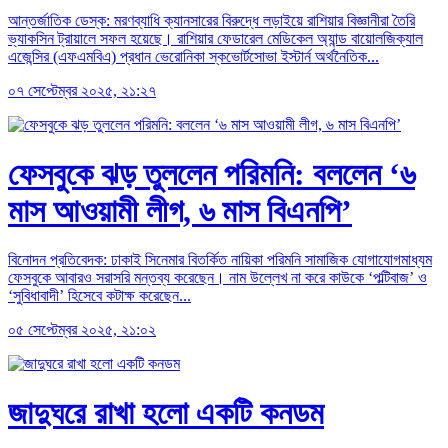
আন্তর্জাতিক ডেস্ক: মরণব্যাধি ক্যানসারের বিরুদ্ধে লড়াইয়ে রাশিয়ার বিজ্ঞানীরা তৈরি
ভ্যাকসিন ট্রায়ালে সফল হয়েছে। রাশিয়ার ফেডারেল মেডিকেল অ্যান্ড বায়োলজিক্যাল
এজেন্সির (এফএমবিএ) প্রধান ভেরোনিকা স্কভোর্টসোভা ইস্টার্ন অর্থনৈতিক...
০৭ সেপ্টেম্বর ২০২৫, ২১:২৭
ফেসবুকে ঝড় তুললেন পরিমনি: বললেন ‘৬
মাস আওয়ামী লীগ, ৬ মাস বিএনপি’
বিনোদন প্রতিবেদক: ঢাকাই সিনেমার বিতর্কিত নায়িকা পরিমনি সামাজিক যোগাযোগমাধ্যম
ফেসবুকে আবারও সরাসরি মন্তব্য করেছেন। নাম উল্লেখ না করে কাউকে ‘পল্টিবাজ’ ও
‘সুবিধাবাদী’ হিসেবে কটাক্ষ করেছেন...
০৫ সেপ্টেম্বর ২০২৫, ২১:০২
জাদুঘরে রাখা হলো একটি কনডম