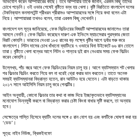
অভিযোগ করেন আম্পায়ারের কাছে। তবে আম্পায়ার তাকে জানান, এরকম কিছু তাদের
চোখে পড়েনি। ওই ওভার শেষেই বৃষ্টিতে বন্ধ হয় খেলা। বৃষ্টি বিরতিতে বাংলাদেশ দলের
টেকনিক্যাল কনসালটেন্ট শ্রীধরন শ্রীরামও আম্পায়ারদের সঙ্গে গিয়ে কথা বলেন এটা
নিয়ে। আম্পায়াররা তখনও বলেন, তারা এরকম কিছু দেখেননি।
বাংলাদেশ দল সূত্র জানিয়েছে, ফেক ফিল্ডিংয়ের বিষয়টি আম্পায়ারদের জানালেও তারা
আমলে নেননি। ফেক ফিল্ডিং করেছেন দারুণ এক ইনিংসে ম্যাচসেরার পুরস্কার জেতা
বিরাট কোহলি। ভারতের দেওয়া ১৮৫ রানের বড় লক্ষ্যে বৃষ্টির আগে দুর্বার শুরু করে
বাংলাদেশ। লিটন দাসের চোখ ধাঁধানো ব্যাটিংয়ে ৭ ওভারে বিনা উইকেটে ৬৬ রান তোলে
তারা। বৃষ্টিতে খেলা বন্ধের আগে লিটন ও শান্তর দুই রান নেওয়ার সময় ফেক ফিল্ডিং
করেন কোহলি।
উল্লেখ্য, পাঁচ বছর আগে ফেক ফিল্ডিংয়ের নিয়ম চালু হয়। আগে ব্যাটসম্যান শট খেলার
পর ফিল্ডার ফিল্ডিং করতে গিয়ে বল না ধরেই থ্রো করার ভান করতেন। তাতে অনেক
সময়ই ব্যাটসম্যানরা বিভ্রান্ত হতেন, রান আউটও হয়ে যেতেন। এটা বাড়তে থাকায়
২০১৭ সালে আইসিসি নিয়ম চালু করে পেনাল্টির।
আইন অনুযায়ী, কোনো ফিল্ডার তার কথা বা কাজ দিয়ে ইচ্ছাকৃতভাবে ব্যাটসম্যানের
মনোযোগ ভিন্নমুখী করলে বা বিভ্রান্ত করার চেষ্টা কিংবা বাধার সৃষ্টি করলে, তা অন্যায়
হবে।
সেক্ষেত্রে শাস্তি হিসেবে ব্যাটিং দলের সঙ্গে ৫ রান যোগ হয় এবং বলটিকে ঘোষণা করা হয়
‘ডেড’।
সূত্র: নাইন নিউজ, ক্রিকইনফো