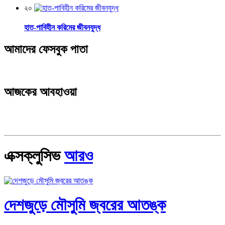
২০
হাত-পাবিহীন করিমের জীবনযুদ্ধ
আমাদের ফেসবুক পাতা
আজকের আবহাওয়া
এক্সক্লুসিভ
আরও
দেশজুড়ে মৌসুমি জ্বরের আতঙ্ক