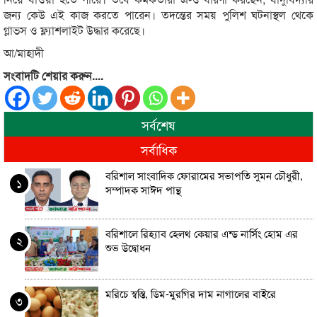
জন্য কেউ এই কাজ করতে পারেন। তদন্তের সময় পুলিশ ঘটনাস্থল থেকে
গ্লাভস ও ফ্ল্যাশলাইট উদ্ধার করেছে।
আ/মাহাদী
সংবাদটি শেয়ার করুন....
সর্বশেষ
সর্বাধিক
বরিশাল সাংবাদিক ফোরামের সভাপতি সুমন চৌধুরী,
১
সম্পাদক সাঈদ পান্থ
বরিশালে রিহ্যাব হেলথ কেয়ার এন্ড নার্সিং হোম এর
২
শুভ উদ্বোধন
মরিচে স্বস্তি, ডিম-মুরগির দাম নাগালের বাইরে
৩