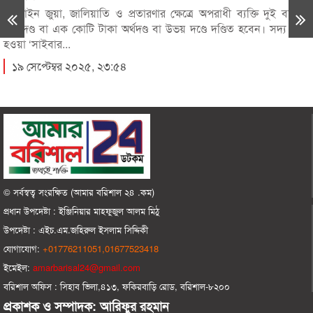
অনলাইন জুয়া, জালিয়াতি ও প্রতারণার ক্ষেত্রে অপরাধী ব্যক্তি দুই বছরের
কারাদণ্ড বা এক কোটি টাকা অর্থদণ্ড বা উভয় দণ্ডে দণ্ডিত হবেন। সদ্য জারি
রাজপথের রাজনীতি নয়, পার্লামেন্টে ফিরতে হবে:
১০
হওয়া ‘সাইবার...
তথ্যমন্ত্রী
১৯ সেপ্টেম্বর ২০২৫, ২৩:৫৪
ভোলায় স্কুলছাত্রীকে সংঘবদ্ধ ধর্ষণ-ভিডিও ধারণ,
১১
গ্রেপ্তার-৩
আ’লীগ ৭ শতাধিক গুম, সাড়ে ৪ হাজারের বেশি
১২
মানুষকে ক্রসফায়ারে হত্যা করেছে
© সর্বস্বত্ব সংরক্ষিত (আমার বরিশাল ২৪ .কম)
বরিশাল বিশ্ববিদ্যালয়ে ছাত্রদল-ছাত্রশিবির সংঘর্ষ, আহত
প্রধান ‍উপদেষ্টা : ‍ইঞ্জিনিয়ার মাহফুজুল আলম মিঠু
১৩
অন্তত ১০
উপদেষ্টা :
এইচ.এম.জহিরুল ইসলাম সিদ্দিকী
যোগাযোগ:
+01776211051,01677523418
শহীদের রক্তের বিনিময়ে আমরা ফ্যাসিবাদকে হটিয়েছি:
১৪
ইমেইল:
amarbarisal24@gmail.com
তথ্যমন্ত্রী
বরিশাল অফিস : সিহাব ভিলা,৪১৩, ফকিরবাড়ি রোড, বরিশাল-৮২০০
‘গণঅভ্যুত্থানের সফলতাকে কুক্ষীগত করার
প্রকাশক ও সম্পাদক: আরিফুর রহমান
১৫