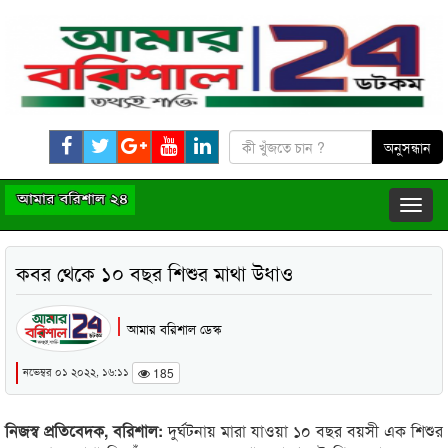
কবর থেকে ১০ বছর শিশুর মাথা উধাও
আমার বরিশাল ডেস্ক
নভেম্বর ০১ ২০২২, ১৬:১১
185
নিজস্ব প্রতিবেদক, বরিশাল:
দুর্ঘটনায় মারা যাওয়া ১০ বছর বয়সী এক শিশুর