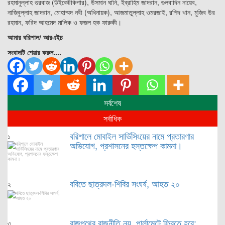
রহমানুল্লাহ গুরবাজ (উইকেটকিপার), উসমান ঘানি, ইব্রাহিম জাদরান, গুলবাদিন নায়েব,
নাজিবুল্লাহ জাদরান, মোহাম্মদ নবী (অধিনায়ক), আজমাতুল্লাহ ওমরজাই, রশিদ খান, মুজিব উর
রহমান, ফরিদ আহমেদ মালিক ও ফজল হক ফারুকী।
আমার বরিশাল/ আরএইচ
সংবাদটি শেয়ার করুন....
সর্বশেষ
সর্বাধিক
বরিশালে মোবাইল সার্ভিসিংয়ের নামে প্রতারণার
১
অভিযোগ, প্রশাসনের হস্তক্ষেপ কামনা।
ববিতে ছাত্রদল-শিবির সংঘর্ষ, আহত ২০
২
রাজপথের রাজনীতি নয়, পার্লামেন্টে ফিরতে হবে:
৩