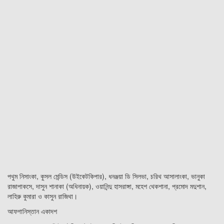
পথুম নিসাংকা, কুসল মেন্ডিস (উইকেটকিপার), ধনঞ্জয়া ডি সিলভা, চরিথ আসালাংকা, ভানুকা
রাজাপাকসে, দাসুন শানাকা (অধিনায়ক), ওয়ানিন্দু হাসরাঙ্গা, মহেশ থেকশানা, প্রমোদ মদুশান,
লাহিরু কুমারা ও কাসুন রাজিথা।
আফগানিস্তান একাদশ