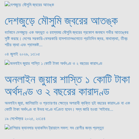
দেশজুড়ে মৌসুমি জ্বরের আতঙ্ক
বর্তমানে দেশজুড়ে এক অদ্ভুত ও রহস্যময় মৌসুমি জ্বরের প্রকোপ জনমনে গভীর আতঙ্কের
সৃষ্টি করছে। দেশের সরকারি-বেসরকারি হাসপাতালগুলোতে প্রতিদিন জ্বর, মাথাব্যথা, তীব্র
শরীর ব্যথা এবং শ্বাসকষ্ট...
০৪ জুলাই ২০২৬, ১৩:০৫
অনলাইন জুয়ার শাস্তি ১ কোটি টাকা
অর্থদণ্ড ও ২ বছরের কারাদণ্ড
অনলাইন জুয়া, জালিয়াতি ও প্রতারণার ক্ষেত্রে অপরাধী ব্যক্তি দুই বছরের কারাদণ্ড বা এক
কোটি টাকা অর্থদণ্ড বা উভয় দণ্ডে দণ্ডিত হবেন। সদ্য জারি হওয়া ‘সাইবার...
১৯ সেপ্টেম্বর ২০২৫, ২৩:৫৪