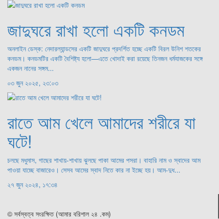
জাদুঘরে রাখা হলো একটি কনডম
অনলাইন ডেস্ক: নেদারল্যান্ডসের একটি জাদুঘরে প্রদর্শিত হচ্ছে একটি বিরল উনিশ শতকের
কনডম। কনডমটির একটি বৈশিষ্ট্য হলো—এতে খোদাই করা রয়েছে তিনজন ধর্মযাজকের সঙ্গে
একজন নানের সঙ্গম...
০৩ জুন ২০২৫, ২৩:০৩
রাতে আম খেলে আমাদের শরীরে যা
ঘটে!
চলছে মধুমাস, গাছের শাখায়-শাখায় ঝুলছে পাকা আমের পসরা। বাহারি নাম ও স্বাদের আম
পাওয়া যাচ্ছে বাজারেও। সেসব আমের স্বাদ নিতে কার না ইচ্ছে হয়। আম-দুধ...
২৭ জুন ২০২৪, ১৭:৩৪
© সর্বস্বত্ব সংরক্ষিত (আমার বরিশাল ২৪ .কম)