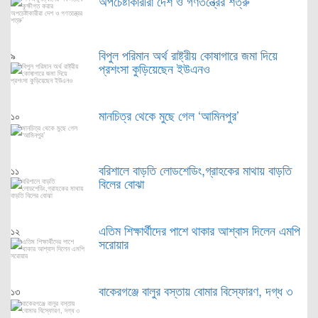
অপচেষ্টাকারীরা দেশ ও গণতন্ত্রের শত্রু’
বিপুল পরিমান অর্থ রাষ্ট্রীয় কোষাগারে জমা দিয়ে
৯
প্রশংসা কুড়িয়েছেন ইউএনও
মানচিত্র থেকে মুছে গেল ‘আমিনপুর’
১০
বরিশালে বাড়তি লোডশেডিং,গ্রাহকের মাথায় বাড়তি
১১
বিলের বোঝা
এতিম শিক্ষার্থীদের পাশে থাকার আশ্বাস দিলেন এমপি
১২
সরোয়ার
বাকেরগঞ্জে বালুর বস্তায় বোমার বিস্ফোরণ, দগ্ধ ৩
১৩