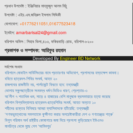
প্রধান ‍উপদেষ্টা : ‍ইঞ্জিনিয়ার মাহফুজুল আলম মিঠু
উপদেষ্টা :
এইচ.এম.জহিরুল ইসলাম সিদ্দিকী
যোগাযোগ:
+01776211051,01677523418
ইমেইল:
amarbarisal24@gmail.com
বরিশাল অফিস : সিহাব ভিলা,৪১৩, ফকিরবাড়ি রোড, বরিশাল-৮২০০
প্রকাশক ও সম্পাদক: আরিফুর রহমান
Developed By
Engineer BD Network
সর্বশেষ সংবাদ
বরিশালে মোবাইল সার্ভিসিংয়ের নামে প্রতারণার অভিযোগ, প্রশাসনের হস্তক্ষেপ কামনা।
ববিতে ছাত্রদল-শিবির সংঘর্ষ, আহত ২০
রাজপথের রাজনীতি নয়, পার্লামেন্টে ফিরতে হবে: তথ্যমন্ত্রী
ভোলায় স্কুলছাত্রীকে সংঘবদ্ধ ধর্ষণ-ভিডিও ধারণ, গ্রেপ্তার-৩
আ’লীগ ৭ শতাধিক গুম, সাড়ে ৪ হাজারের বেশি মানুষকে ক্রসফায়ারে হত্যা করেছে
বরিশাল বিশ্ববিদ্যালয়ে ছাত্রদল-ছাত্রশিবির সংঘর্ষ, আহত অন্তত ১০
শহীদের রক্তের বিনিময়ে আমরা ফ্যাসিবাদকে হটিয়েছি: তথ্যমন্ত্রী
‘গণঅভ্যুত্থানের সফলতাকে কুক্ষীগত করার অপচেষ্টাকারীরা দেশ ও গণতন্ত্রের শত্রু’
বিপুল পরিমান অর্থ রাষ্ট্রীয় কোষাগারে জমা দিয়ে প্রশংসা কুড়িয়েছেন ইউএনও
মানচিত্র থেকে মুছে গেল ‘আমিনপুর’